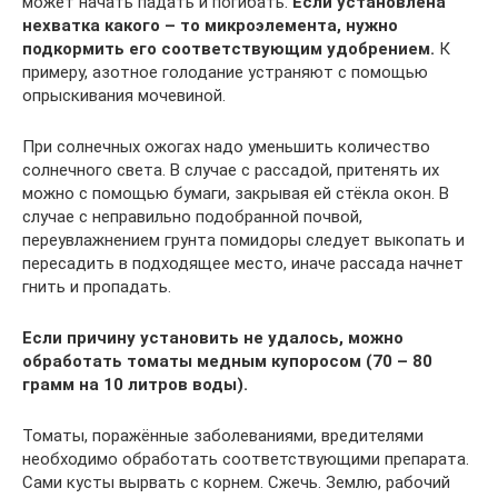
может начать падать и погибать.
Если установлена
нехватка какого – то микроэлемента, нужно
подкормить его соответствующим удобрением.
К
примеру, азотное голодание устраняют с помощью
опрыскивания мочевиной.
При солнечных ожогах надо уменьшить количество
солнечного света. В случае с рассадой, притенять их
можно с помощью бумаги, закрывая ей стёкла окон. В
случае с неправильно подобранной почвой,
переувлажнением грунта помидоры следует выкопать и
пересадить в подходящее место, иначе рассада начнет
гнить и пропадать.
Если причину установить не удалось, можно
обработать томаты медным купоросом (70 – 80
грамм на 10 литров воды).
Томаты, поражённые заболеваниями, вредителями
необходимо обработать соответствующими препарата.
Сами кусты вырвать с корнем. Сжечь. Землю, рабочий