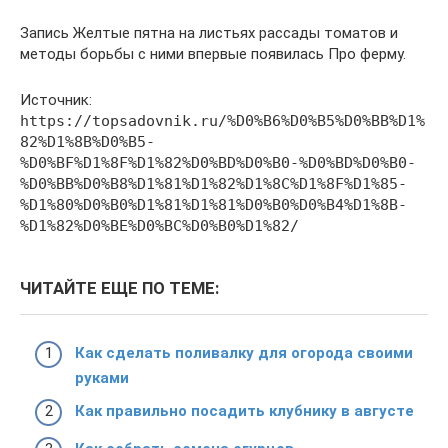
Запись Желтые пятна на листьях рассады томатов и
методы борьбы с ними впервые появилась Про ферму.
Источник:
https://topsadovnik.ru/%D0%B6%D0%B5%D0%BB%D1%
82%D1%8B%D0%B5-
%D0%BF%D1%8F%D1%82%D0%BD%D0%B0-%D0%BD%D0%B0-
%D0%BB%D0%B8%D1%81%D1%82%D1%8C%D1%8F%D1%85-
%D1%80%D0%B0%D1%81%D1%81%D0%B0%D0%B4%D1%8B-
%D1%82%D0%BE%D0%BC%D0%B0%D1%82/
ЧИТАЙТЕ ЕЩЕ ПО ТЕМЕ:
Как сделать поливалку для огорода своими
руками
Как правильно посадить клубнику в августе