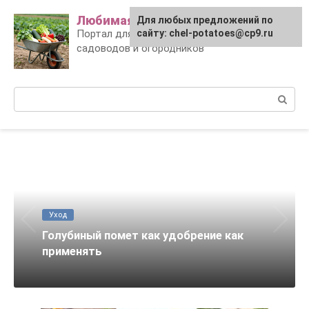
Skip
Любимая дача
Для любых предложений по
to
Портал для заботливых
сайту: chel-potatoes@cp9.ru
content
садоводов и огородников
Поиск:
Уход
Голубиный помет как удобрение как
применять