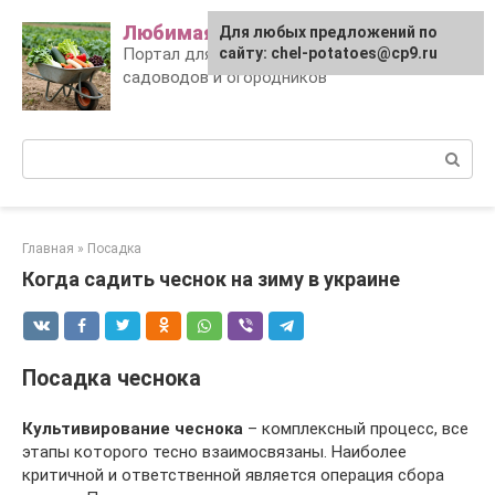
Skip
Любимая дача
Для любых предложений по
to
Портал для заботливых
сайту: chel-potatoes@cp9.ru
content
садоводов и огородников
Поиск:
Главная
»
Посадка
Когда садить чеснок на зиму в украине
Посадка чеснока
Культивирование чеснока
– комплексный процесс, все
этапы которого тесно взаимосвязаны. Наиболее
критичной и ответственной является операция сбора