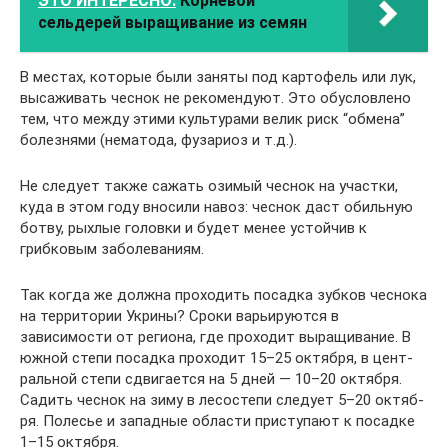
ЭТО ИНТЕРЕСНО:
Корневой
сельдерей выращивание из семян
В местах, которые были заняты под картофель или лук,
высаживать чеснок не рекомендуют. Это обусловлено
тем, что между этими культурами велик риск “обмена”
болезнями (нематода, фузариоз и т.д.).
Не следует также сажать озимый чеснок на участки,
куда в этом году вносили навоз: чеснок даст обильную
ботву, рыхлые головки и будет менее устойчив к
грибковым заболеваниям.
Так когда же должна проходить посадка зуб­ков чес­но­ка
на территории Укрины? Сроки варьируются в
зависимости от региона, где проходит выращивание. В
юж­ной сте­пи посадка проходит 15–25 ок­тя­б­ря, в цен­т­
раль­ной сте­пи сдвигается на 5 дней — 10–20 ок­тя­б­ря.
Садить чеснок на зиму в ле­со­сте­пи следует 5–20 ок­тя­б­
ря. По­ле­сье и западные области приступают к посадке
1–15 ок­тя­б­ря.