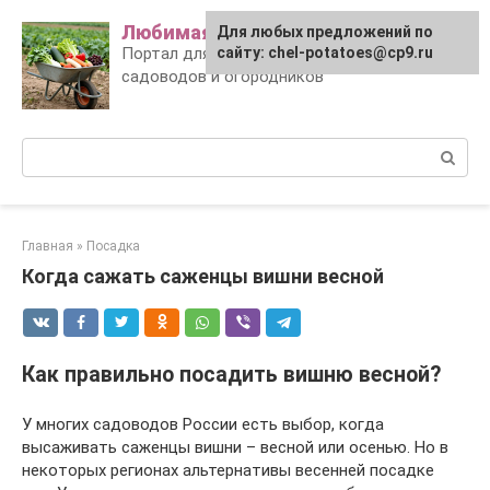
Skip
Любимая дача
Для любых предложений по
to
Портал для заботливых
сайту: chel-potatoes@cp9.ru
content
садоводов и огородников
Поиск:
Главная
»
Посадка
Когда сажать саженцы вишни весной
Как правильно посадить вишню весной?
У многих садоводов России есть выбор, когда
высаживать саженцы вишни – весной или осенью. Но в
некоторых регионах альтернативы весенней посадке