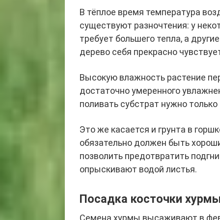
В тёплое время температура воз
существуют разночтения: у неко
требует большего тепла, а други
дерево себя прекрасно чувствует
Высокую влажность растение перен
достаточно умеренного увлажнен
поливать субстрат нужно только 
Это же касается и грунта в горшк
обязательно должен быть хороши
позволить предотвратить подгни
опрыскивают водой листья.
Посадка косточки хурм
Семена хурмы высаживают в февр